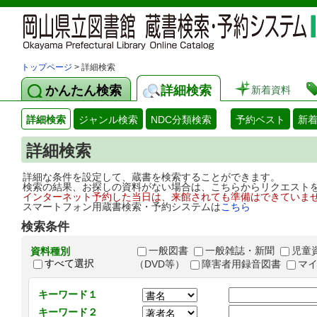
トップページ
> 詳細検索
かんたん検索
詳細検索
新着資料
詳細検索
ジャンル検索
NDC分類検索
予約ベスト
新
詳細検索
詳細な条件を設定して、蔵書を検索することができます。
検索の結果、お探しの資料がない場合は、こちらからリクエスト
インターネット予約した当日は、来館されても準備はできていま
スマートフォン用蔵書検索・予約システムは
こちら
検索条件
一般図書
一般雑誌・新聞
児童
資料種別
すべて選択
（DVD等）
障害者用録音図書
マ
キーワード１
キーワード２