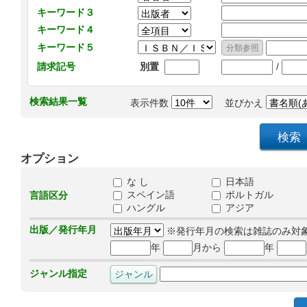
キーワード３
キーワード４
キーワード５
/
請求記号
別置
検索結果一覧
表示件数
並びかえ
オプション
な し
日本語
スペイン語
ポルトガル
言語区分
ハングル
アジア
出版／発行年月
※発行年月の検索は雑誌のみ対
年
月から
年
ジャンル指定