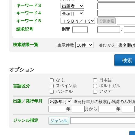
キーワード３
キーワード４
キーワード５
/
請求記号
別置
検索結果一覧
表示件数
並びかえ
オプション
な し
日本語
スペイン語
ポルトガル
言語区分
ハングル
アジア
出版／発行年月
※発行年月の検索は雑誌のみ対
年
月から
年
ジャンル指定