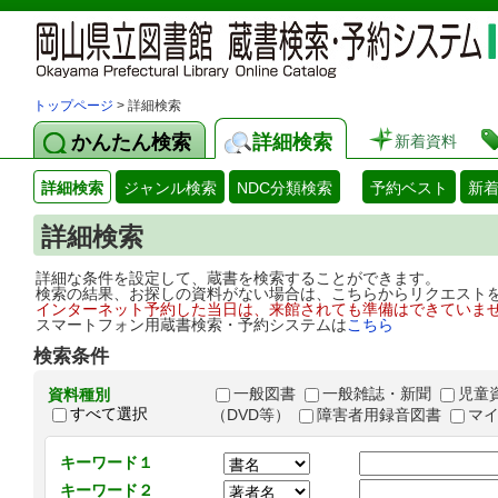
トップページ
> 詳細検索
かんたん検索
詳細検索
新着資料
詳細検索
ジャンル検索
NDC分類検索
予約ベスト
新
詳細検索
詳細な条件を設定して、蔵書を検索することができます。
検索の結果、お探しの資料がない場合は、こちらからリクエスト
インターネット予約した当日は、来館されても準備はできていま
スマートフォン用蔵書検索・予約システムは
こちら
検索条件
一般図書
一般雑誌・新聞
児童
資料種別
すべて選択
（DVD等）
障害者用録音図書
マ
キーワード１
キーワード２