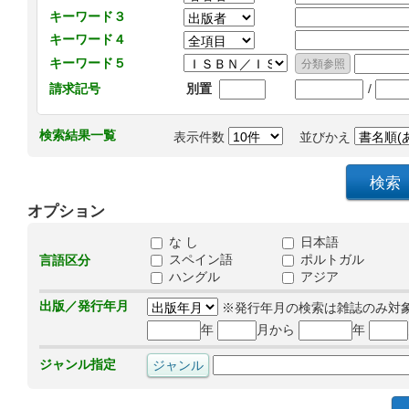
キーワード３
キーワード４
キーワード５
/
請求記号
別置
検索結果一覧
表示件数
並びかえ
オプション
な し
日本語
スペイン語
ポルトガル
言語区分
ハングル
アジア
出版／発行年月
※発行年月の検索は雑誌のみ対
年
月から
年
ジャンル指定