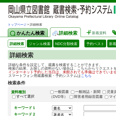
トップページ
> 詳細検索
かんたん検索
詳細検索
新着資料
詳細検索
ジャンル検索
NDC分類検索
予約ベスト
新
詳細検索
詳細な条件を設定して、蔵書を検索することができます。
検索の結果、お探しの資料がない場合は、こちらからリクエスト
インターネット予約した当日は、来館されても準備はできていま
スマートフォン用蔵書検索・予約システムは
こちら
検索条件
一般図書
一般雑誌・新聞
児童
資料種別
すべて選択
（DVD等）
障害者用録音図書
マ
キーワード１
キーワード２