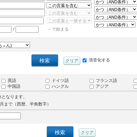
/
～で始まる
清音化する
英語
ドイツ語
フランス語
中国語
ハングル
アジア
象となります。
月まで（西暦、半角数字）