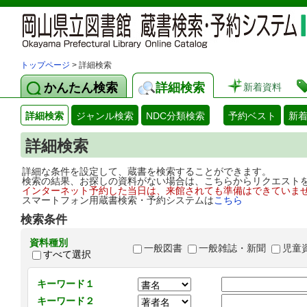
トップページ
> 詳細検索
かんたん検索
詳細検索
新着資料
詳細検索
ジャンル検索
NDC分類検索
予約ベスト
新
詳細検索
詳細な条件を設定して、蔵書を検索することができます。
検索の結果、お探しの資料がない場合は、こちらからリクエスト
インターネット予約した当日は、来館されても準備はできていま
スマートフォン用蔵書検索・予約システムは
こちら
検索条件
資料種別
一般図書
一般雑誌・新聞
児童
すべて選択
キーワード１
キーワード２