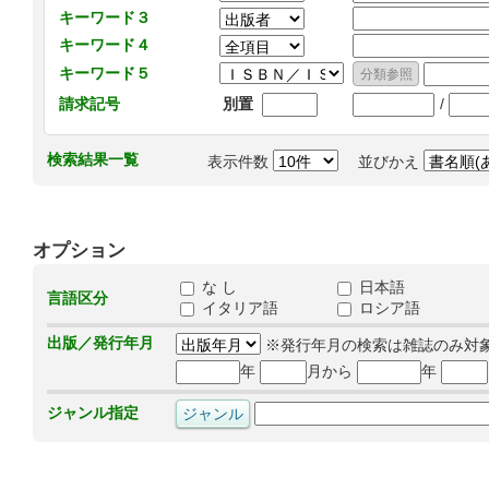
キーワード３
キーワード４
キーワード５
/
請求記号
別置
検索結果一覧
表示件数
並びかえ
オプション
な し
日本語
言語区分
イタリア語
ロシア語
出版／発行年月
※発行年月の検索は雑誌のみ対
年
月から
年
ジャンル指定