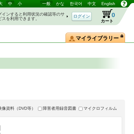
大
中
小
一般
かな
한국어
中文
English
0
グインすると利用状況の確認等のサ
ビスを利用できます。
カート
マイライブラリー
映像資料（DVD等）
障害者用録音図書
マイクロフィルム