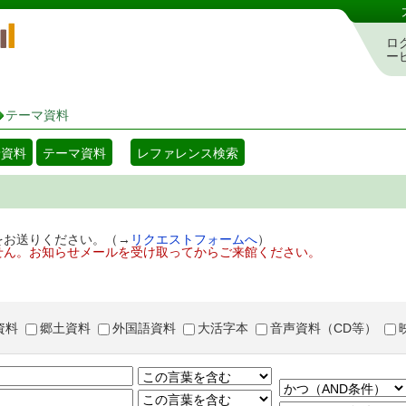
岡山県立図書館 蔵書検索・予約システム
ロ
ー
テーマ資料
着資料
テーマ資料
レファレンス検索
をお送りください。（→
リクエストフォームへ
）
せん。お知らせメールを受け取ってからご来館ください。
資料
郷土資料
外国語資料
大活字本
音声資料（CD等）