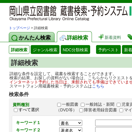
トップページ
> 詳細検索
かんたん検索
詳細検索
新着資料
詳細検索
ジャンル検索
NDC分類検索
予約ベスト
新
詳細検索
詳細な条件を設定して、蔵書を検索することができます。
検索の結果、お探しの資料がない場合は、こちらからリクエスト
インターネット予約した当日は、来館されても準備はできていま
スマートフォン用蔵書検索・予約システムは
こちら
検索条件
一般図書
一般雑誌・新聞
児童
資料種別
すべて選択
（DVD等）
障害者用録音図書
マ
キーワード１
キーワード２