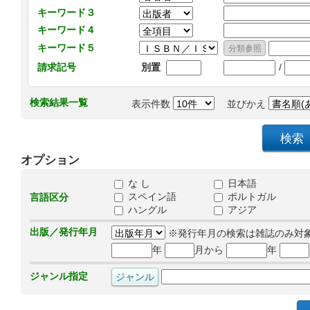
キーワード３
キーワード４
キーワード５
/
請求記号
別置
検索結果一覧
表示件数
並びかえ
オプション
な し
日本語
スペイン語
ポルトガル
言語区分
ハングル
アジア
出版／発行年月
※発行年月の検索は雑誌のみ対
年
月から
年
ジャンル指定