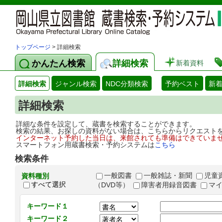
トップページ
> 詳細検索
かんたん検索
詳細検索
新着資料
詳細検索
ジャンル検索
NDC分類検索
予約ベスト
新
詳細検索
詳細な条件を設定して、蔵書を検索することができます。
検索の結果、お探しの資料がない場合は、こちらからリクエスト
インターネット予約した当日は、来館されても準備はできていま
スマートフォン用蔵書検索・予約システムは
こちら
検索条件
一般図書
一般雑誌・新聞
児童
資料種別
すべて選択
（DVD等）
障害者用録音図書
マ
キーワード１
キーワード２