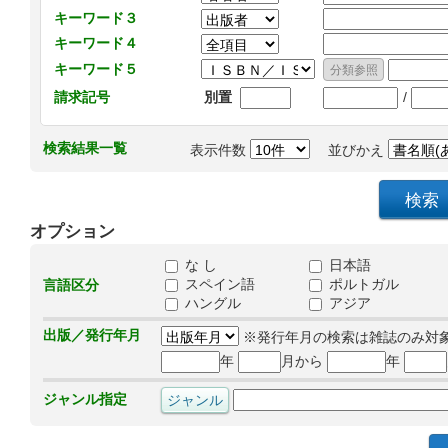
キーワード３
キーワード４
キーワード５
/
請求記号
別置
検索結果一覧
表示件数
並びかえ
オプション
な し
日本語
スペイン語
ポルトガル
言語区分
ハングル
アジア
出版／発行年月
※発行年月の検索は雑誌のみ対
年
月から
年
ジャンル指定