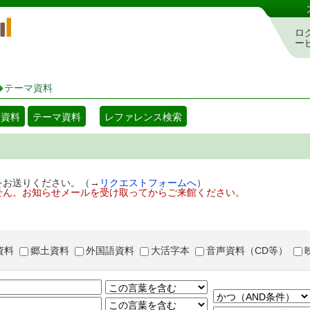
岡山県立図書館 蔵書検索・予約システム
ロ
ー
テーマ資料
着資料
テーマ資料
レファレンス検索
をお送りください。（→
リクエストフォームへ
）
せん。お知らせメールを受け取ってからご来館ください。
資料
郷土資料
外国語資料
大活字本
音声資料（CD等）