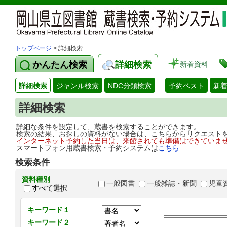
トップページ
> 詳細検索
かんたん検索
詳細検索
新着資料
詳細検索
ジャンル検索
NDC分類検索
予約ベスト
新
詳細検索
詳細な条件を設定して、蔵書を検索することができます。
検索の結果、お探しの資料がない場合は、こちらからリクエスト
インターネット予約した当日は、来館されても準備はできていま
スマートフォン用蔵書検索・予約システムは
こちら
検索条件
資料種別
一般図書
一般雑誌・新聞
児童
すべて選択
キーワード１
キーワード２