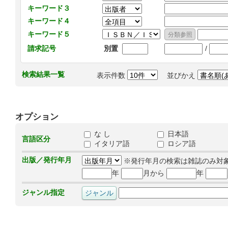
キーワード３
キーワード４
キーワード５
/
請求記号
別置
検索結果一覧
表示件数
並びかえ
オプション
な し
日本語
言語区分
イタリア語
ロシア語
出版／発行年月
※発行年月の検索は雑誌のみ対
年
月から
年
ジャンル指定