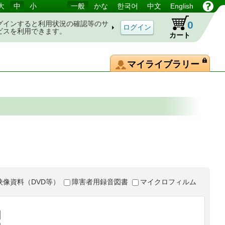
大
中
小
一般
かな
한국어
中文
English
0
グインすると利用状況の確認等のサ
ビスを利用できます。
カート
マイライブラリー
映像資料（DVD等）
障害者用録音図書
マイクロフィルム