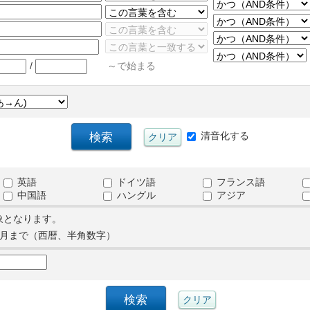
/
～で始まる
清音化する
英語
ドイツ語
フランス語
中国語
ハングル
アジア
象となります。
月まで（西暦、半角数字）