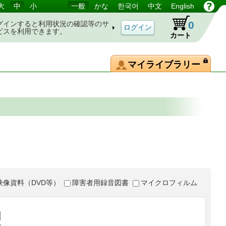
大
中
小
一般
かな
한국어
中文
English
0
グインすると利用状況の確認等のサ
ビスを利用できます。
カート
マイライブラリー
映像資料（DVD等）
障害者用録音図書
マイクロフィルム