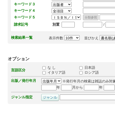
キーワード３
キーワード４
キーワード５
/
請求記号
別置
検索結果一覧
表示件数
並びかえ
オプション
な し
日本語
言語区分
イタリア語
ロシア語
出版／発行年月
※発行年月の検索は雑誌のみ対
年
月から
年
ジャンル指定