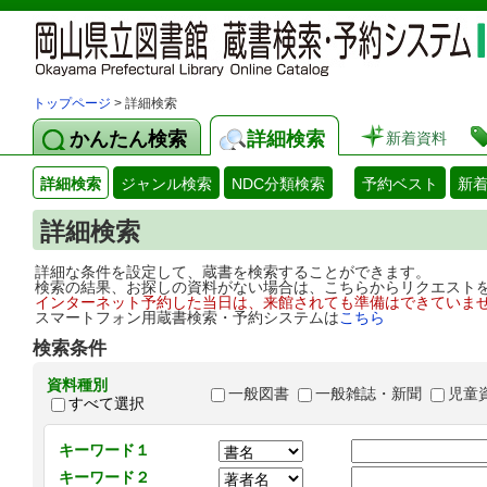
トップページ
> 詳細検索
かんたん検索
詳細検索
新着資料
詳細検索
ジャンル検索
NDC分類検索
予約ベスト
新
詳細検索
詳細な条件を設定して、蔵書を検索することができます。
検索の結果、お探しの資料がない場合は、こちらからリクエスト
インターネット予約した当日は、来館されても準備はできていま
スマートフォン用蔵書検索・予約システムは
こちら
検索条件
資料種別
一般図書
一般雑誌・新聞
児童
すべて選択
キーワード１
キーワード２