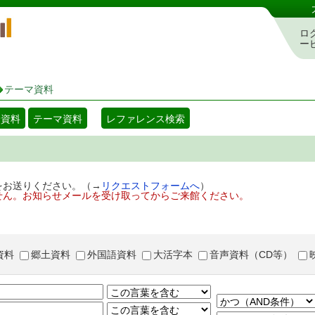
岡山県立図書館 蔵書検索・予約システム
ロ
ー
テーマ資料
着資料
テーマ資料
レファレンス検索
をお送りください。（→
リクエストフォームへ
）
せん。お知らせメールを受け取ってからご来館ください。
資料
郷土資料
外国語資料
大活字本
音声資料（CD等）