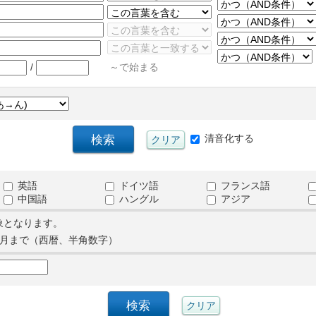
/
～で始まる
清音化する
英語
ドイツ語
フランス語
中国語
ハングル
アジア
象となります。
月まで（西暦、半角数字）