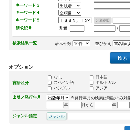
キーワード３
キーワード４
キーワード５
/
請求記号
別置
検索結果一覧
表示件数
並びかえ
オプション
な し
日本語
スペイン語
ポルトガル
言語区分
ハングル
アジア
出版／発行年月
※発行年月の検索は雑誌のみ対
年
月から
年
ジャンル指定