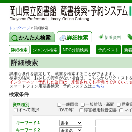
トップページ
> 詳細検索
かんたん検索
詳細検索
新着資料
詳細検索
ジャンル検索
NDC分類検索
予約ベスト
新
詳細検索
詳細な条件を設定して、蔵書を検索することができます。
検索の結果、お探しの資料がない場合は、こちらからリクエスト
インターネット予約した当日は、来館されても準備はできていま
スマートフォン用蔵書検索・予約システムは
こちら
検索条件
一般図書
一般雑誌・新聞
児童
資料種別
すべて選択
（DVD等）
障害者用録音図書
マ
キーワード１
キーワード２