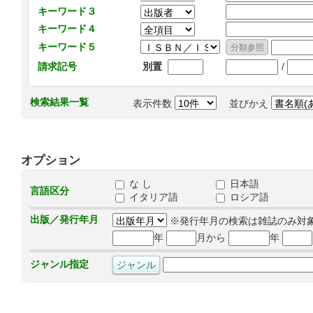
キーワード３
キーワード４
キーワード５
/
請求記号
別置
検索結果一覧
表示件数
並びかえ
オプション
な し
日本語
言語区分
イタリア語
ロシア語
出版／発行年月
※発行年月の検索は雑誌のみ対
年
月から
年
ジャンル指定