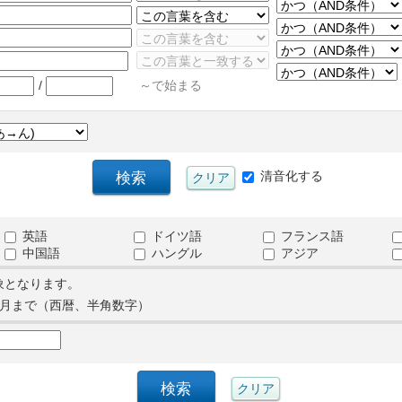
/
～で始まる
清音化する
英語
ドイツ語
フランス語
中国語
ハングル
アジア
象となります。
月まで（西暦、半角数字）