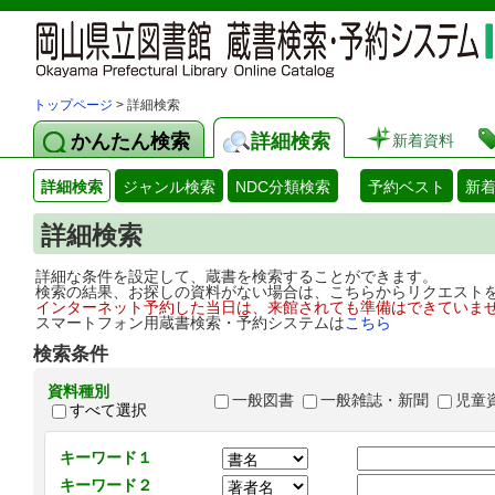
トップページ
> 詳細検索
かんたん検索
詳細検索
新着資料
詳細検索
ジャンル検索
NDC分類検索
予約ベスト
新
詳細検索
詳細な条件を設定して、蔵書を検索することができます。
検索の結果、お探しの資料がない場合は、こちらからリクエスト
インターネット予約した当日は、来館されても準備はできていま
スマートフォン用蔵書検索・予約システムは
こちら
検索条件
資料種別
一般図書
一般雑誌・新聞
児童
すべて選択
キーワード１
キーワード２