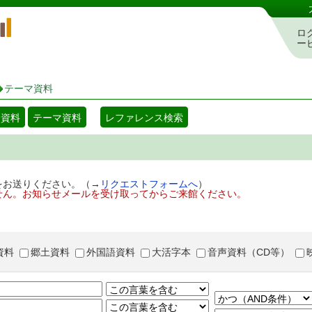
岡山県立図書館 蔵書検索・予約システム
ロ
ー
テーマ資料
着資料
テーマ資料
レファレンス検索
をお送りください。（→
リクエストフォームへ
）
せん。お知らせメールを受け取ってからご来館ください。
資料
郷土資料
外国語資料
大活字本
音声資料（CD等）