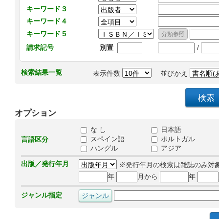
キーワード３
キーワード４
キーワード５
/
請求記号
別置
検索結果一覧
表示件数
並びかえ
オプション
な し
日本語
スペイン語
ポルトガル
言語区分
ハングル
アジア
出版／発行年月
※発行年月の検索は雑誌のみ対
年
月から
年
ジャンル指定