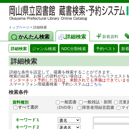
トップページ
> 詳細検索
かんたん検索
詳細検索
新着資料
詳細検索
ジャンル検索
NDC分類検索
予約ベスト
新
詳細検索
詳細な条件を設定して、蔵書を検索することができます。
検索の結果、お探しの資料がない場合は、こちらからリクエスト
インターネット予約した当日は、来館されても準備はできていま
スマートフォン用蔵書検索・予約システムは
こちら
検索条件
一般図書
一般雑誌・新聞
児童
資料種別
すべて選択
（DVD等）
障害者用録音図書
マ
キーワード１
キーワード２