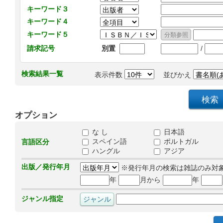
キーワード３
キーワード４
キーワード５
/
請求記号
別置
検索結果一覧
表示件数
並びかえ
オプション
な し
日本語
スペイン語
ポルトガル
言語区分
ハングル
アジア
出版／発行年月
※発行年月の検索は雑誌のみ対
年
月から
年
ジャンル指定