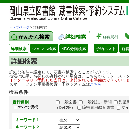
トップページ
> 詳細検索
かんたん検索
詳細検索
新着資料
詳細検索
ジャンル検索
NDC分類検索
予約ベスト
新
詳細検索
詳細な条件を設定して、蔵書を検索することができます。
検索の結果、お探しの資料がない場合は、こちらからリクエスト
インターネット予約した当日は、来館されても準備はできていま
スマートフォン用蔵書検索・予約システムは
こちら
検索条件
一般図書
一般雑誌・新聞
児童
資料種別
すべて選択
（DVD等）
障害者用録音図書
マ
キーワード１
キーワード２