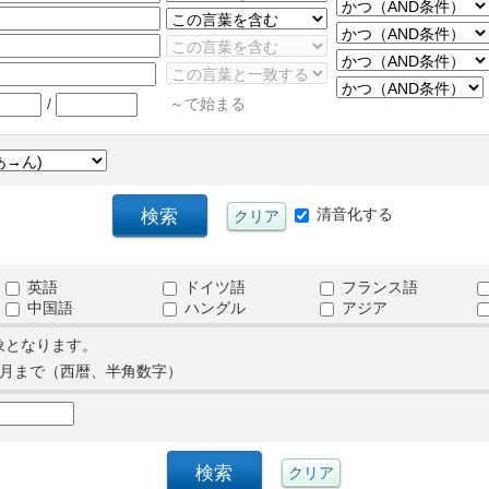
/
～で始まる
清音化する
英語
ドイツ語
フランス語
中国語
ハングル
アジア
象となります。
月まで（西暦、半角数字）