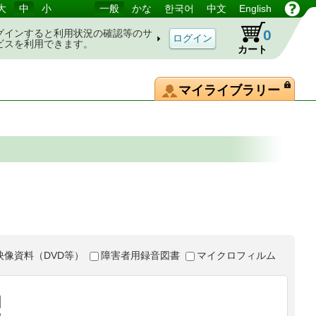
大
中
小
一般
かな
한국어
中文
English
0
グインすると利用状況の確認等のサ
ビスを利用できます。
カート
マイライブラリー
映像資料（DVD等）
障害者用録音図書
マイクロフィルム