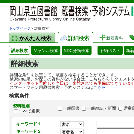
トップページ
> 詳細検索
かんたん検索
詳細検索
新着資料
詳細検索
ジャンル検索
NDC分類検索
予約ベスト
新
詳細検索
詳細な条件を設定して、蔵書を検索することができます。
検索の結果、お探しの資料がない場合は、こちらからリクエスト
インターネット予約した当日は、来館されても準備はできていま
スマートフォン用蔵書検索・予約システムは
こちら
検索条件
資料種別
一般図書
一般雑誌・新聞
児童
すべて選択
キーワード１
キーワード２