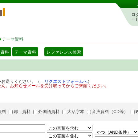
岡山県立図書館 蔵書検索・予約システム
ロ
ー
テーマ資料
着資料
テーマ資料
レファレンス検索
をお送りください。（→
リクエストフォームへ
）
せん。お知らせメールを受け取ってからご来館ください。
資料
郷土資料
外国語資料
大活字本
音声資料（CD等）