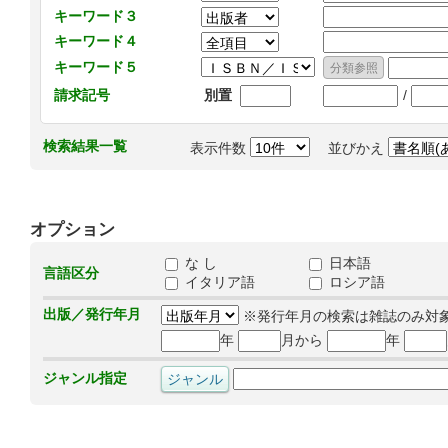
キーワード３
キーワード４
キーワード５
/
請求記号
別置
検索結果一覧
表示件数
並びかえ
オプション
な し
日本語
言語区分
イタリア語
ロシア語
出版／発行年月
※発行年月の検索は雑誌のみ対
年
月から
年
ジャンル指定