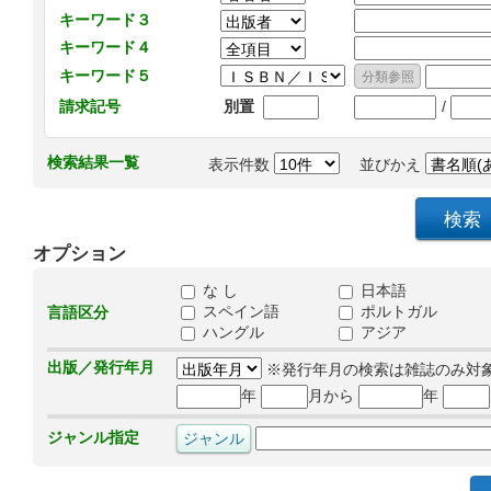
キーワード３
キーワード４
キーワード５
/
請求記号
別置
検索結果一覧
表示件数
並びかえ
オプション
な し
日本語
スペイン語
ポルトガル
言語区分
ハングル
アジア
出版／発行年月
※発行年月の検索は雑誌のみ対
年
月から
年
ジャンル指定