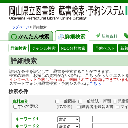
トップページ
> 詳細検索
かんたん検索
詳細検索
新着資料
詳細検索
ジャンル検索
NDC分類検索
予約ベスト
新
詳細検索
詳細な条件を設定して、蔵書を検索することができます。
検索の結果、お探しの資料がない場合は、こちらからリクエスト
インターネット予約した当日は、来館されても準備はできていま
スマートフォン用蔵書検索・予約システムは
こちら
検索条件
一般図書
一般雑誌・新聞
児童
資料種別
すべて選択
（DVD等）
障害者用録音図書
マ
キーワード１
キーワード２