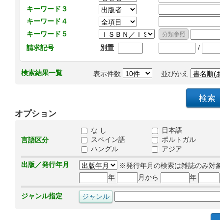
キーワード３
キーワード４
キーワード５
/
請求記号
別置
検索結果一覧
表示件数
並びかえ
オプション
な し
日本語
スペイン語
ポルトガル
言語区分
ハングル
アジア
出版／発行年月
※発行年月の検索は雑誌のみ対
年
月から
年
ジャンル指定