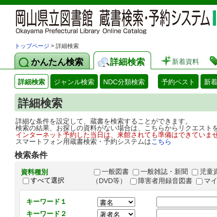
トップページ
> 詳細検索
かんたん検索
詳細検索
新着資料
詳細検索
ジャンル検索
NDC分類検索
予約ベスト
新
詳細検索
詳細な条件を設定して、蔵書を検索することができます。
検索の結果、お探しの資料がない場合は、こちらからリクエスト
インターネット予約した当日は、来館されても準備はできていま
スマートフォン用蔵書検索・予約システムは
こちら
検索条件
一般図書
一般雑誌・新聞
児童
資料種別
すべて選択
（DVD等）
障害者用録音図書
マ
キーワード１
キーワード２