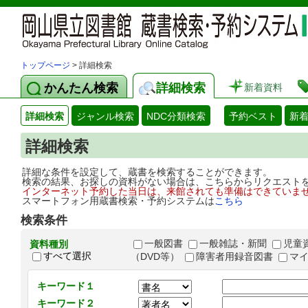
トップページ
> 詳細検索
かんたん検索
詳細検索
新着資料
詳細検索
ジャンル検索
NDC分類検索
予約ベスト
新
詳細検索
詳細な条件を設定して、蔵書を検索することができます。
検索の結果、お探しの資料がない場合は、こちらからリクエスト
インターネット予約した当日は、来館されても準備はできていま
スマートフォン用蔵書検索・予約システムは
こちら
検索条件
一般図書
一般雑誌・新聞
児童
資料種別
すべて選択
（DVD等）
障害者用録音図書
マ
キーワード１
キーワード２