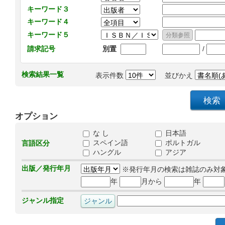
キーワード３
キーワード４
キーワード５
/
請求記号
別置
検索結果一覧
表示件数
並びかえ
オプション
な し
日本語
スペイン語
ポルトガル
言語区分
ハングル
アジア
出版／発行年月
※発行年月の検索は雑誌のみ対
年
月から
年
ジャンル指定