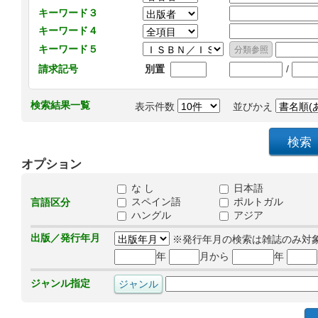
キーワード３
キーワード４
キーワード５
/
請求記号
別置
検索結果一覧
表示件数
並びかえ
オプション
な し
日本語
スペイン語
ポルトガル
言語区分
ハングル
アジア
出版／発行年月
※発行年月の検索は雑誌のみ対
年
月から
年
ジャンル指定