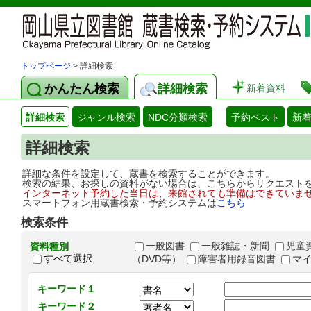
トップページ
> 詳細検索
かんたん検索
詳細検索
新着資料
詳細検索
ジャンル検索
NDC分類検索
予約ベスト
新
詳細検索
詳細な条件を設定して、蔵書を検索することができます。
検索の結果、お探しの資料がない場合は、こちらからリクエスト
インターネット予約した当日は、来館されても準備はできていま
スマートフォン用蔵書検索・予約システムは
こちら
検索条件
一般図書
一般雑誌・新聞
児童
資料種別
すべて選択
（DVD等）
障害者用録音図書
マ
キーワード１
キーワード２