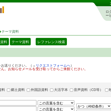
岡山県立図書館 蔵書検索・予約システム
ロ
ー
テーマ資料
着資料
テーマ資料
レファレンス検索
をお送りください。（→
リクエストフォームへ
）
せん。お知らせメールを受け取ってからご来館ください。
資料
郷土資料
外国語資料
大活字本
音声資料（CD等）