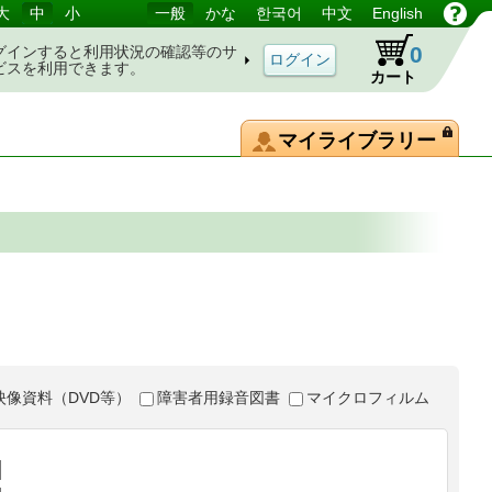
大
中
小
一般
かな
한국어
中文
English
0
グインすると利用状況の確認等のサ
ビスを利用できます。
カート
マイライブラリー
映像資料（DVD等）
障害者用録音図書
マイクロフィルム