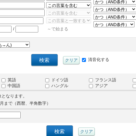
/
～で始まる
清音化する
英語
ドイツ語
フランス語
中国語
ハングル
アジア
象となります。
月まで（西暦、半角数字）