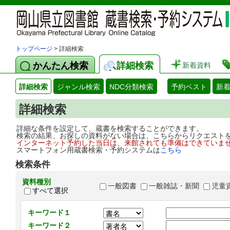
トップページ
> 詳細検索
かんたん検索
詳細検索
新着資料
詳細検索
ジャンル検索
NDC分類検索
予約ベスト
新
詳細検索
詳細な条件を設定して、蔵書を検索することができます。
検索の結果、お探しの資料がない場合は、こちらからリクエスト
インターネット予約した当日は、来館されても準備はできていま
スマートフォン用蔵書検索・予約システムは
こちら
検索条件
資料種別
一般図書
一般雑誌・新聞
児童
すべて選択
キーワード１
キーワード２