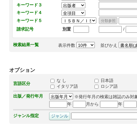
キーワード３
キーワード４
キーワード５
/
請求記号
別置
検索結果一覧
表示件数
並びかえ
オプション
な し
日本語
言語区分
イタリア語
ロシア語
出版／発行年月
※発行年月の検索は雑誌のみ対
年
月から
年
ジャンル指定