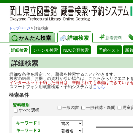
トップページ
> 詳細検索
かんたん検索
詳細検索
新着資料
詳細検索
ジャンル検索
NDC分類検索
予約ベスト
新
詳細検索
詳細な条件を設定して、蔵書を検索することができます。
検索の結果、お探しの資料がない場合は、こちらからリクエスト
インターネット予約した当日は、来館されても準備はできていま
スマートフォン用蔵書検索・予約システムは
こちら
検索条件
資料種別
一般図書
一般雑誌・新聞
児童
すべて選択
キーワード１
キーワード２