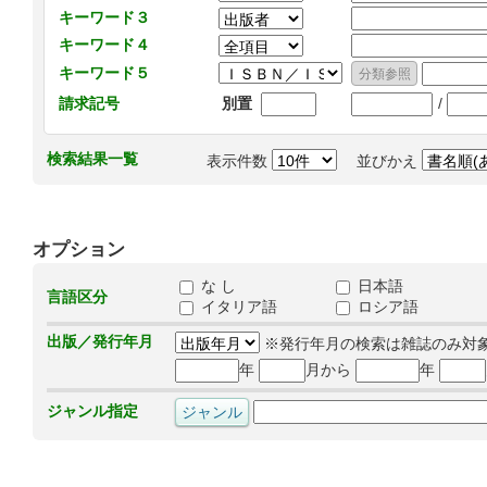
キーワード３
キーワード４
キーワード５
/
請求記号
別置
検索結果一覧
表示件数
並びかえ
オプション
な し
日本語
言語区分
イタリア語
ロシア語
出版／発行年月
※発行年月の検索は雑誌のみ対
年
月から
年
ジャンル指定