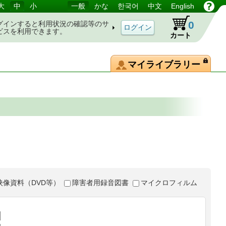
大
中
小
一般
かな
한국어
中文
English
0
グインすると利用状況の確認等のサ
ビスを利用できます。
カート
マイライブラリー
映像資料（DVD等）
障害者用録音図書
マイクロフィルム