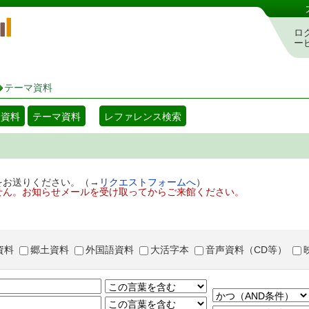
岡山県立図書館 蔵書検索・予約システム
ロ
ー
テーマ資料
着資料
テーマ資料
レファレンス検索
をお送りください。（→
リクエストフォームへ
）
せん。お知らせメールを受け取ってからご来館ください。
資料
郷土資料
外国語資料
大活字本
音声資料（CD等）