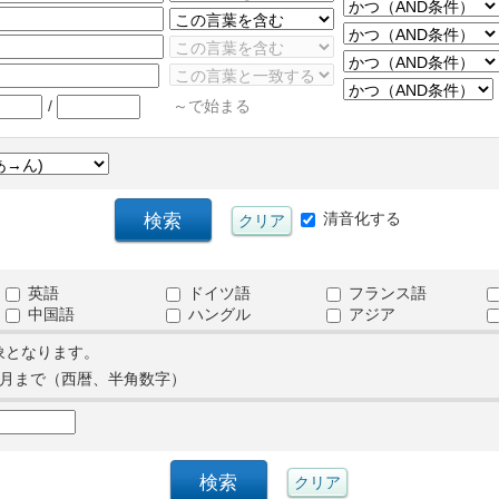
/
～で始まる
清音化する
英語
ドイツ語
フランス語
中国語
ハングル
アジア
象となります。
月まで（西暦、半角数字）