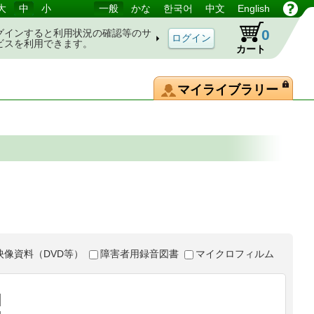
大
中
小
一般
かな
한국어
中文
English
0
グインすると利用状況の確認等のサ
ビスを利用できます。
カート
マイライブラリー
映像資料（DVD等）
障害者用録音図書
マイクロフィルム