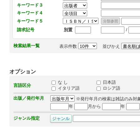
キーワード３
キーワード４
キーワード５
/
請求記号
別置
検索結果一覧
表示件数
並びかえ
オプション
な し
日本語
言語区分
イタリア語
ロシア語
出版／発行年月
※発行年月の検索は雑誌のみ対
年
月から
年
ジャンル指定