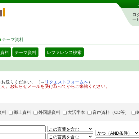
岡山県立図書館 蔵書検索・予約システム
ロ
ー
テーマ資料
着資料
テーマ資料
レファレンス検索
をお送りください。（→
リクエストフォームへ
）
せん。お知らせメールを受け取ってからご来館ください。
資料
郷土資料
外国語資料
大活字本
音声資料（CD等）