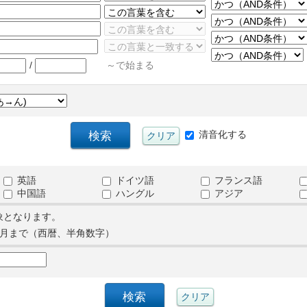
/
～で始まる
清音化する
英語
ドイツ語
フランス語
中国語
ハングル
アジア
象となります。
月まで（西暦、半角数字）