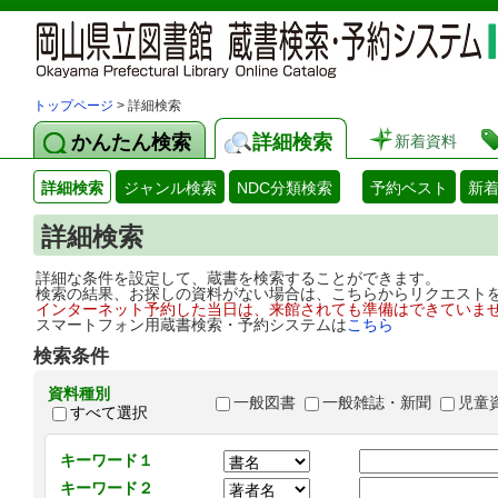
トップページ
> 詳細検索
かんたん検索
詳細検索
新着資料
詳細検索
ジャンル検索
NDC分類検索
予約ベスト
新
詳細検索
詳細な条件を設定して、蔵書を検索することができます。
検索の結果、お探しの資料がない場合は、こちらからリクエスト
インターネット予約した当日は、来館されても準備はできていま
スマートフォン用蔵書検索・予約システムは
こちら
検索条件
資料種別
一般図書
一般雑誌・新聞
児童
すべて選択
キーワード１
キーワード２