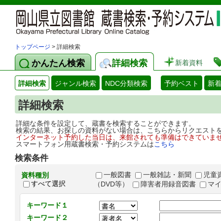
トップページ
> 詳細検索
かんたん検索
詳細検索
新着資料
詳細検索
ジャンル検索
NDC分類検索
予約ベスト
新
詳細検索
詳細な条件を設定して、蔵書を検索することができます。
検索の結果、お探しの資料がない場合は、こちらからリクエスト
インターネット予約した当日は、来館されても準備はできていま
スマートフォン用蔵書検索・予約システムは
こちら
検索条件
一般図書
一般雑誌・新聞
児童
資料種別
すべて選択
（DVD等）
障害者用録音図書
マ
キーワード１
キーワード２