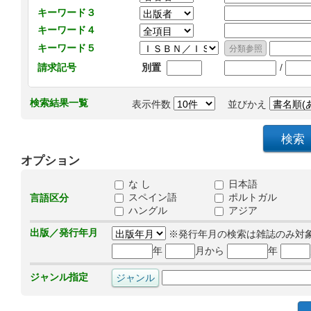
キーワード３
キーワード４
キーワード５
/
請求記号
別置
検索結果一覧
表示件数
並びかえ
オプション
な し
日本語
スペイン語
ポルトガル
言語区分
ハングル
アジア
出版／発行年月
※発行年月の検索は雑誌のみ対
年
月から
年
ジャンル指定