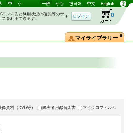
大
中
小
一般
かな
한국어
中文
English
0
グインすると利用状況の確認等のサ
ビスを利用できます。
カート
マイライブラリー
映像資料（DVD等）
障害者用録音図書
マイクロフィルム