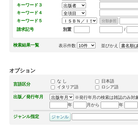
キーワード３
キーワード４
キーワード５
/
請求記号
別置
検索結果一覧
表示件数
並びかえ
オプション
な し
日本語
言語区分
イタリア語
ロシア語
出版／発行年月
※発行年月の検索は雑誌のみ対
年
月から
年
ジャンル指定