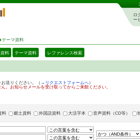
岡山県立図書館 蔵書検索・予約システム
ロ
ー
テーマ資料
着資料
テーマ資料
レファレンス検索
をお送りください。（→
リクエストフォームへ
）
せん。お知らせメールを受け取ってからご来館ください。
資料
郷土資料
外国語資料
大活字本
音声資料（CD等）