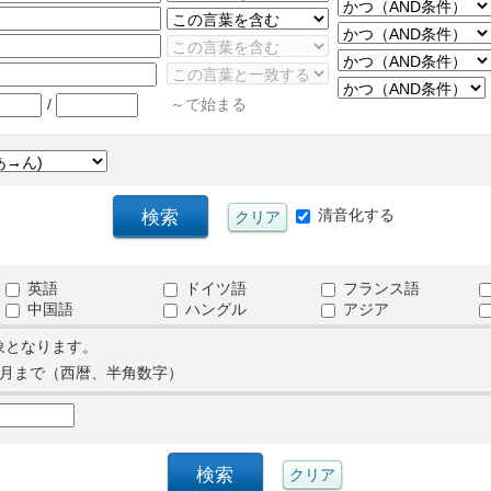
/
～で始まる
清音化する
英語
ドイツ語
フランス語
中国語
ハングル
アジア
象となります。
月まで（西暦、半角数字）