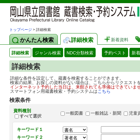
トップページ
> 詳細検索
かんたん検索
詳細検索
新着資料
詳細検索
ジャンル検索
NDC分類検索
予約ベスト
新
詳細検索
詳細な条件を設定して、蔵書を検索することができます。
検索の結果、お探しの資料がない場合は、こちらからリクエスト
インターネット予約した当日は、来館されても準備はできていま
スマートフォン用蔵書検索・予約システムは
こちら
検索条件
資料種別
一般図書
一般雑誌・新聞
児童
すべて選択
キーワード１
キーワード２