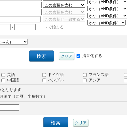
/
～で始まる
清音化する
英語
ドイツ語
フランス語
中国語
ハングル
アジア
象となります。
月まで（西暦、半角数字）