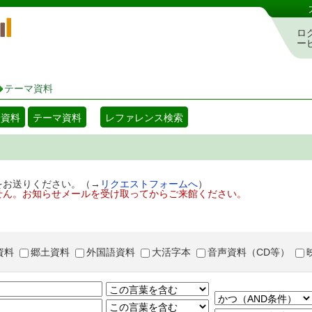
岡山県立図書館 蔵書検索・予約システム
ロ
ー
テーマ資料
着資料
テーマ資料
レファレンス検索
をお送りください。（→
リクエストフォームへ
）
せん。お知らせメールを受け取ってからご来館ください。
資料
郷土資料
外国語資料
大活字本
音声資料（CD等）