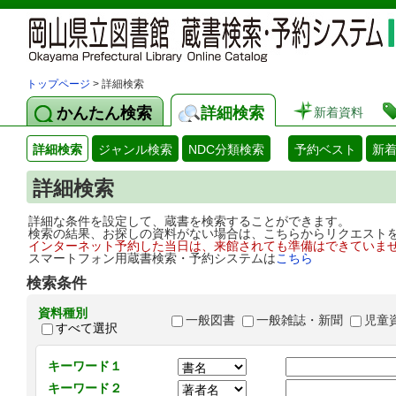
トップページ
> 詳細検索
かんたん検索
詳細検索
新着資料
詳細検索
ジャンル検索
NDC分類検索
予約ベスト
新
詳細検索
詳細な条件を設定して、蔵書を検索することができます。
検索の結果、お探しの資料がない場合は、こちらからリクエスト
インターネット予約した当日は、来館されても準備はできていま
スマートフォン用蔵書検索・予約システムは
こちら
検索条件
資料種別
一般図書
一般雑誌・新聞
児童
すべて選択
キーワード１
キーワード２