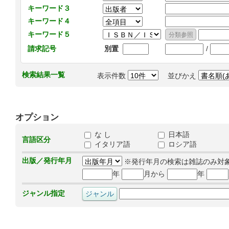
キーワード３
キーワード４
キーワード５
/
請求記号
別置
検索結果一覧
表示件数
並びかえ
オプション
な し
日本語
言語区分
イタリア語
ロシア語
出版／発行年月
※発行年月の検索は雑誌のみ対
年
月から
年
ジャンル指定