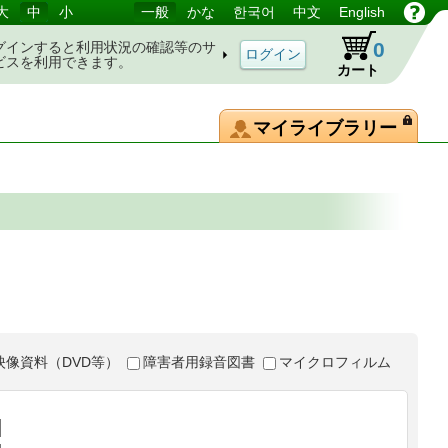
大
中
小
一般
かな
한국어
中文
English
0
グインすると利用状況の確認等のサ
ビスを利用できます。
カート
マイライブラリー
映像資料（DVD等）
障害者用録音図書
マイクロフィルム