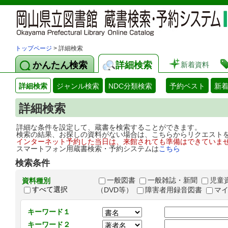
トップページ
> 詳細検索
かんたん検索
詳細検索
新着資料
詳細検索
ジャンル検索
NDC分類検索
予約ベスト
新
詳細検索
詳細な条件を設定して、蔵書を検索することができます。
検索の結果、お探しの資料がない場合は、こちらからリクエスト
インターネット予約した当日は、来館されても準備はできていま
スマートフォン用蔵書検索・予約システムは
こちら
検索条件
一般図書
一般雑誌・新聞
児童
資料種別
すべて選択
（DVD等）
障害者用録音図書
マ
キーワード１
キーワード２