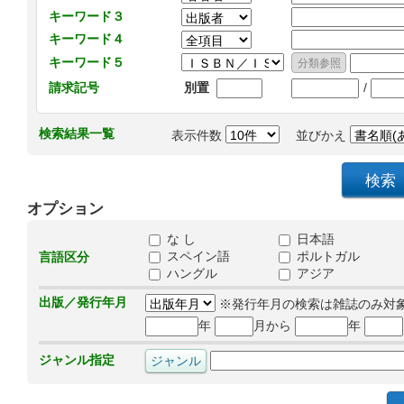
キーワード３
キーワード４
キーワード５
/
請求記号
別置
検索結果一覧
表示件数
並びかえ
オプション
な し
日本語
スペイン語
ポルトガル
言語区分
ハングル
アジア
出版／発行年月
※発行年月の検索は雑誌のみ対
年
月から
年
ジャンル指定