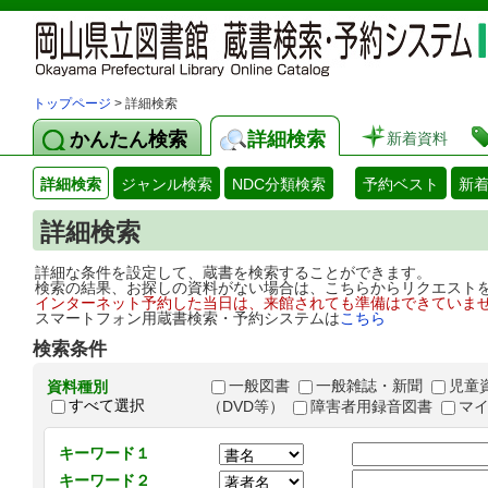
トップページ
> 詳細検索
かんたん検索
詳細検索
新着資料
詳細検索
ジャンル検索
NDC分類検索
予約ベスト
新
詳細検索
詳細な条件を設定して、蔵書を検索することができます。
検索の結果、お探しの資料がない場合は、こちらからリクエスト
インターネット予約した当日は、来館されても準備はできていま
スマートフォン用蔵書検索・予約システムは
こちら
検索条件
一般図書
一般雑誌・新聞
児童
資料種別
すべて選択
（DVD等）
障害者用録音図書
マ
キーワード１
キーワード２