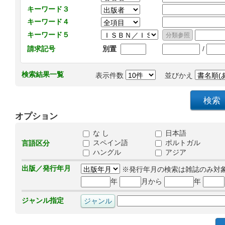
キーワード３
キーワード４
キーワード５
/
請求記号
別置
検索結果一覧
表示件数
並びかえ
オプション
な し
日本語
スペイン語
ポルトガル
言語区分
ハングル
アジア
出版／発行年月
※発行年月の検索は雑誌のみ対
年
月から
年
ジャンル指定