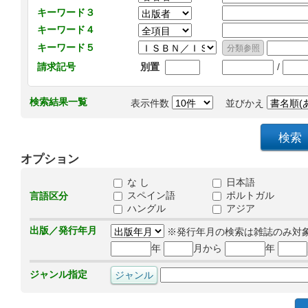
キーワード３
キーワード４
キーワード５
/
請求記号
別置
検索結果一覧
表示件数
並びかえ
オプション
な し
日本語
スペイン語
ポルトガル
言語区分
ハングル
アジア
出版／発行年月
※発行年月の検索は雑誌のみ対
年
月から
年
ジャンル指定