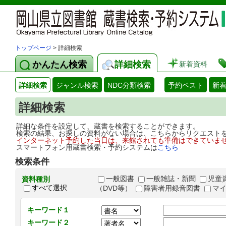
トップページ
> 詳細検索
かんたん検索
詳細検索
新着資料
詳細検索
ジャンル検索
NDC分類検索
予約ベスト
新
詳細検索
詳細な条件を設定して、蔵書を検索することができます。
検索の結果、お探しの資料がない場合は、こちらからリクエスト
インターネット予約した当日は、来館されても準備はできていま
スマートフォン用蔵書検索・予約システムは
こちら
検索条件
一般図書
一般雑誌・新聞
児童
資料種別
すべて選択
（DVD等）
障害者用録音図書
マ
キーワード１
キーワード２