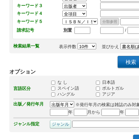
キーワード３
キーワード４
キーワード５
/
請求記号
別置
検索結果一覧
表示件数
並びかえ
オプション
な し
日本語
スペイン語
ポルトガル
言語区分
ハングル
アジア
出版／発行年月
※発行年月の検索は雑誌のみ対
年
月から
年
ジャンル指定