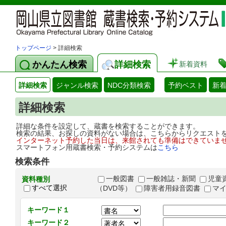
トップページ
> 詳細検索
かんたん検索
詳細検索
新着資料
詳細検索
ジャンル検索
NDC分類検索
予約ベスト
新
詳細検索
詳細な条件を設定して、蔵書を検索することができます。
検索の結果、お探しの資料がない場合は、こちらからリクエスト
インターネット予約した当日は、来館されても準備はできていま
スマートフォン用蔵書検索・予約システムは
こちら
検索条件
一般図書
一般雑誌・新聞
児童
資料種別
すべて選択
（DVD等）
障害者用録音図書
マ
キーワード１
キーワード２