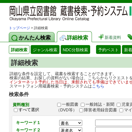
トップページ
> 詳細検索
かんたん検索
詳細検索
新着資料
詳細検索
ジャンル検索
NDC分類検索
予約ベスト
新
詳細検索
詳細な条件を設定して、蔵書を検索することができます。
検索の結果、お探しの資料がない場合は、こちらからリクエスト
インターネット予約した当日は、来館されても準備はできていま
スマートフォン用蔵書検索・予約システムは
こちら
検索条件
一般図書
一般雑誌・新聞
児童
資料種別
すべて選択
（DVD等）
障害者用録音図書
マ
キーワード１
キーワード２