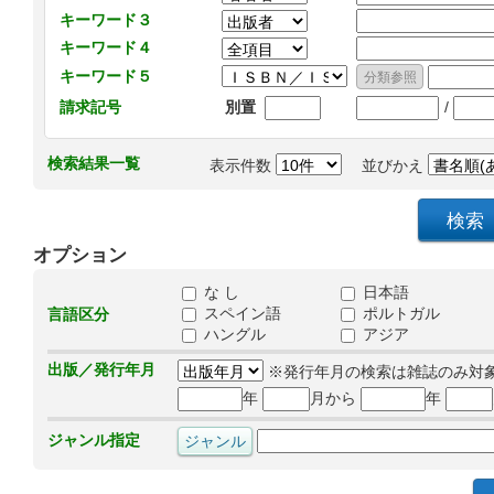
キーワード３
キーワード４
キーワード５
/
請求記号
別置
検索結果一覧
表示件数
並びかえ
オプション
な し
日本語
スペイン語
ポルトガル
言語区分
ハングル
アジア
出版／発行年月
※発行年月の検索は雑誌のみ対
年
月から
年
ジャンル指定