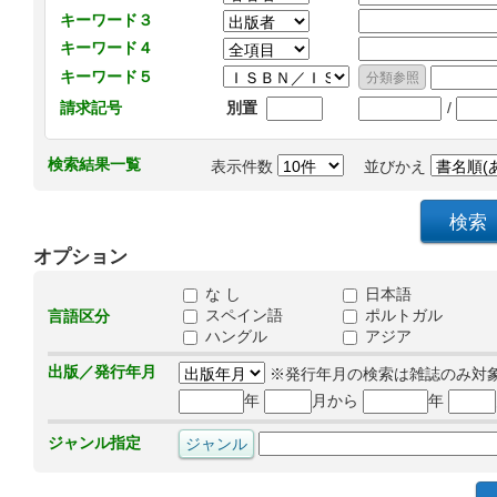
キーワード３
キーワード４
キーワード５
/
請求記号
別置
検索結果一覧
表示件数
並びかえ
オプション
な し
日本語
スペイン語
ポルトガル
言語区分
ハングル
アジア
出版／発行年月
※発行年月の検索は雑誌のみ対
年
月から
年
ジャンル指定