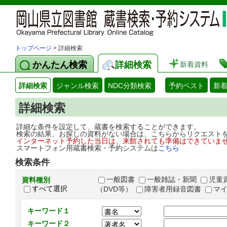
トップページ
> 詳細検索
かんたん検索
詳細検索
新着資料
詳細検索
ジャンル検索
NDC分類検索
予約ベスト
新
詳細検索
詳細な条件を設定して、蔵書を検索することができます。
検索の結果、お探しの資料がない場合は、こちらからリクエスト
インターネット予約した当日は、来館されても準備はできていま
スマートフォン用蔵書検索・予約システムは
こちら
検索条件
一般図書
一般雑誌・新聞
児童
資料種別
すべて選択
（DVD等）
障害者用録音図書
マ
キーワード１
キーワード２