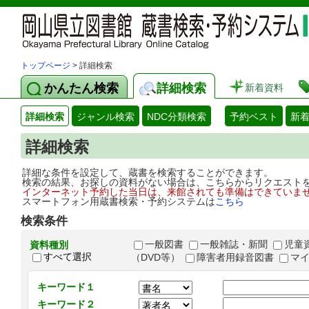
トップページ
> 詳細検索
かんたん検索
詳細検索
新着資料
詳細検索
ジャンル検索
NDC分類検索
予約ベスト
新
詳細検索
詳細な条件を設定して、蔵書を検索することができます。
検索の結果、お探しの資料がない場合は、こちらからリクエスト
インターネット予約した当日は、来館されても準備はできていま
スマートフォン用蔵書検索・予約システムは
こちら
検索条件
一般図書
一般雑誌・新聞
児童
資料種別
すべて選択
（DVD等）
障害者用録音図書
マ
キーワード１
キーワード２