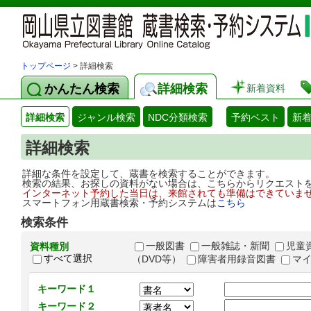
トップページ
> 詳細検索
かんたん検索
詳細検索
新着資料
詳細検索
ジャンル検索
NDC分類検索
予約ベスト
新
詳細検索
詳細な条件を設定して、蔵書を検索することができます。
検索の結果、お探しの資料がない場合は、こちらからリクエスト
インターネット予約した当日は、来館されても準備はできていま
スマートフォン用蔵書検索・予約システムは
こちら
検索条件
一般図書
一般雑誌・新聞
児童
資料種別
すべて選択
（DVD等）
障害者用録音図書
マ
キーワード１
キーワード２