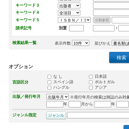
キーワード３
キーワード４
キーワード５
/
請求記号
別置
検索結果一覧
表示件数
並びかえ
オプション
な し
日本語
スペイン語
ポルトガル
言語区分
ハングル
アジア
出版／発行年月
※発行年月の検索は雑誌のみ対
年
月から
年
ジャンル指定