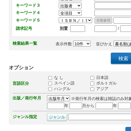
キーワード３
キーワード４
キーワード５
/
請求記号
別置
検索結果一覧
表示件数
並びかえ
オプション
な し
日本語
スペイン語
ポルトガル
言語区分
ハングル
アジア
出版／発行年月
※発行年月の検索は雑誌のみ対
年
月から
年
ジャンル指定