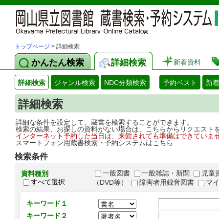
トップページ
> 詳細検索
かんたん検索
詳細検索
新着資料
詳細検索
ジャンル検索
NDC分類検索
予約ベスト
新
詳細検索
詳細な条件を設定して、蔵書を検索することができます。
検索の結果、お探しの資料がない場合は、こちらからリクエスト
インターネット予約した当日は、来館されても準備はできていま
スマートフォン用蔵書検索・予約システムは
こちら
検索条件
一般図書
一般雑誌・新聞
児童
資料種別
すべて選択
（DVD等）
障害者用録音図書
マ
キーワード１
キーワード２