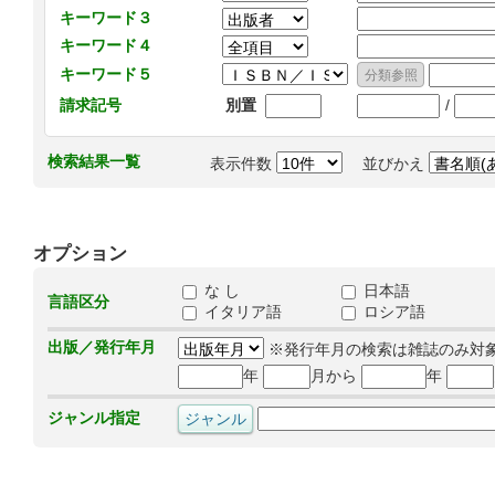
キーワード３
キーワード４
キーワード５
/
請求記号
別置
検索結果一覧
表示件数
並びかえ
オプション
な し
日本語
言語区分
イタリア語
ロシア語
出版／発行年月
※発行年月の検索は雑誌のみ対
年
月から
年
ジャンル指定