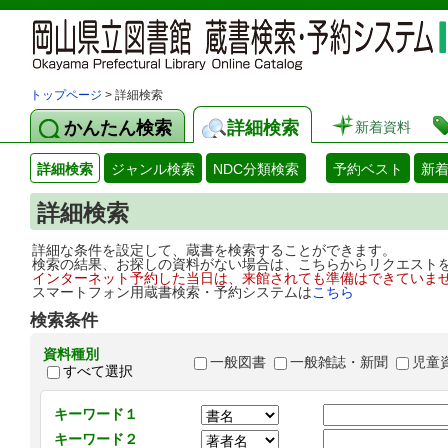
トップページ
> 詳細検索
かんたん検索
詳細検索
新着資料
詳細検索
ジャンル検索
NDC分類検索
予約ベスト
新
詳細検索
詳細な条件を設定して、蔵書を検索することができます。
検索の結果、お探しの資料がない場合は、こちらからリクエスト
インターネット予約した当日は、来館されても準備はできていま
スマートフォン用蔵書検索・予約システムは
こちら
検索条件
資料種別
一般図書
一般雑誌・新聞
児童
すべて選択
キーワード１
キーワード２