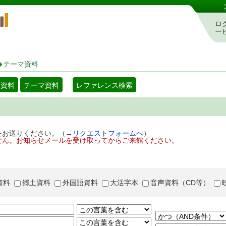
岡山県立図書館 蔵書検索・予約システム
ロ
ー
テーマ資料
着資料
テーマ資料
レファレンス検索
をお送りください。（→
リクエストフォームへ
）
せん。お知らせメールを受け取ってからご来館ください。
資料
郷土資料
外国語資料
大活字本
音声資料（CD等）