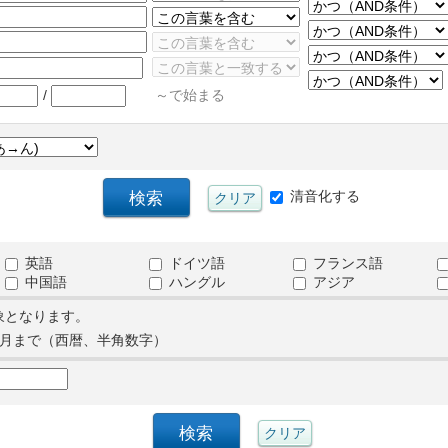
/
～で始まる
清音化する
英語
ドイツ語
フランス語
中国語
ハングル
アジア
象となります。
月まで（西暦、半角数字）