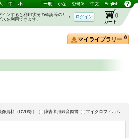
大
中
小
一般
かな
한국어
中文
English
0
グインすると利用状況の確認等のサ
ビスを利用できます。
カート
マイライブラリー
映像資料（DVD等）
障害者用録音図書
マイクロフィルム