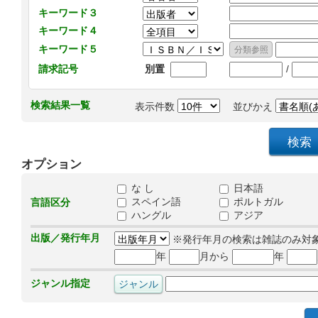
キーワード３
キーワード４
キーワード５
/
請求記号
別置
検索結果一覧
表示件数
並びかえ
オプション
な し
日本語
スペイン語
ポルトガル
言語区分
ハングル
アジア
出版／発行年月
※発行年月の検索は雑誌のみ対
年
月から
年
ジャンル指定