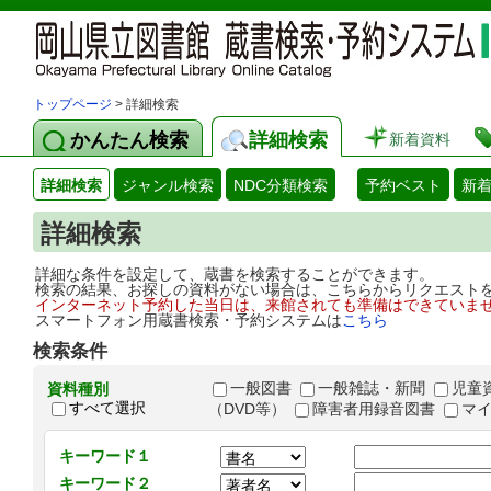
トップページ
> 詳細検索
かんたん検索
詳細検索
新着資料
詳細検索
ジャンル検索
NDC分類検索
予約ベスト
新
詳細検索
詳細な条件を設定して、蔵書を検索することができます。
検索の結果、お探しの資料がない場合は、こちらからリクエスト
インターネット予約した当日は、来館されても準備はできていま
スマートフォン用蔵書検索・予約システムは
こちら
検索条件
一般図書
一般雑誌・新聞
児童
資料種別
すべて選択
（DVD等）
障害者用録音図書
マ
キーワード１
キーワード２