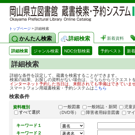
トップページ
> 詳細検索
かんたん検索
詳細検索
新着資料
詳細検索
ジャンル検索
NDC分類検索
予約ベスト
新
詳細検索
詳細な条件を設定して、蔵書を検索することができます。
検索の結果、お探しの資料がない場合は、こちらからリクエスト
インターネット予約した当日は、来館されても準備はできていま
スマートフォン用蔵書検索・予約システムは
こちら
検索条件
一般図書
一般雑誌・新聞
児童
資料種別
すべて選択
（DVD等）
障害者用録音図書
マ
キーワード１
キーワード２