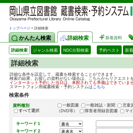
トップページ
> 詳細検索
かんたん検索
詳細検索
新着資料
詳細検索
ジャンル検索
NDC分類検索
予約ベスト
新
詳細検索
詳細な条件を設定して、蔵書を検索することができます。
検索の結果、お探しの資料がない場合は、こちらからリクエスト
インターネット予約した当日は、来館されても準備はできていま
スマートフォン用蔵書検索・予約システムは
こちら
検索条件
一般図書
一般雑誌・新聞
児童
資料種別
すべて選択
（DVD等）
障害者用録音図書
マ
キーワード１
キーワード２