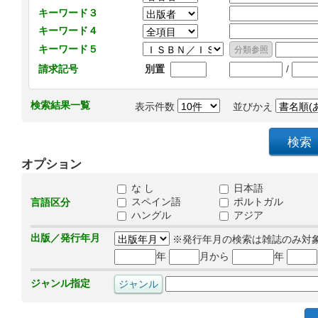
キーワード３
キーワード４
キーワード５
/
請求記号
別置
検索結果一覧
表示件数
並びかえ
オプション
な し
日本語
スペイン語
ポルトガル
言語区分
ハングル
アジア
出版／発行年月
※発行年月の検索は雑誌のみ対
年
月から
年
ジャンル指定