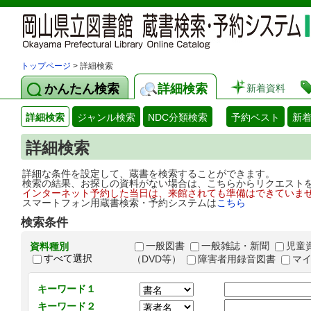
トップページ
> 詳細検索
かんたん検索
詳細検索
新着資料
詳細検索
ジャンル検索
NDC分類検索
予約ベスト
新
詳細検索
詳細な条件を設定して、蔵書を検索することができます。
検索の結果、お探しの資料がない場合は、こちらからリクエスト
インターネット予約した当日は、来館されても準備はできていま
スマートフォン用蔵書検索・予約システムは
こちら
検索条件
一般図書
一般雑誌・新聞
児童
資料種別
すべて選択
（DVD等）
障害者用録音図書
マ
キーワード１
キーワード２