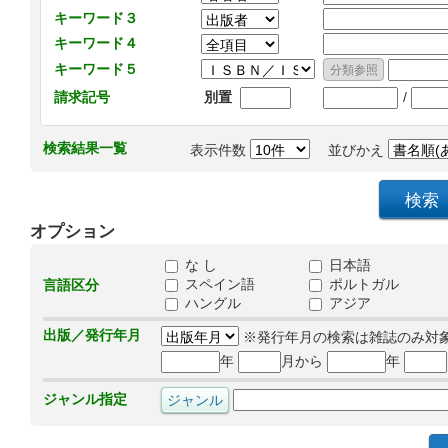
キーワード３
キーワード４
キーワード５
/
請求記号
別置
検索結果一覧
表示件数
並びかえ
オプション
な し
日本語
スペイン語
ポルトガル
言語区分
ハングル
アジア
出版／発行年月
※発行年月の検索は雑誌のみ対
年
月から
年
ジャンル指定