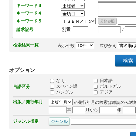
キーワード３
キーワード４
キーワード５
/
請求記号
別置
検索結果一覧
表示件数
並びかえ
オプション
な し
日本語
スペイン語
ポルトガル
言語区分
ハングル
アジア
出版／発行年月
※発行年月の検索は雑誌のみ対
年
月から
年
ジャンル指定