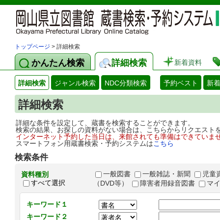
トップページ
> 詳細検索
かんたん検索
詳細検索
新着資料
詳細検索
ジャンル検索
NDC分類検索
予約ベスト
新
詳細検索
詳細な条件を設定して、蔵書を検索することができます。
検索の結果、お探しの資料がない場合は、こちらからリクエスト
インターネット予約した当日は、来館されても準備はできていま
スマートフォン用蔵書検索・予約システムは
こちら
検索条件
一般図書
一般雑誌・新聞
児童
資料種別
すべて選択
（DVD等）
障害者用録音図書
マ
キーワード１
キーワード２