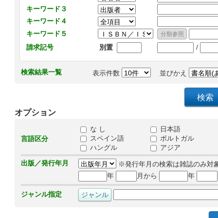
キーワード３
キーワード４
キーワード５
/
請求記号
別置
検索結果一覧
表示件数
並びかえ
オプション
な し
日本語
スペイン語
ポルトガル
言語区分
ハングル
アジア
出版／発行年月
※発行年月の検索は雑誌のみ対
年
月から
年
ジャンル指定