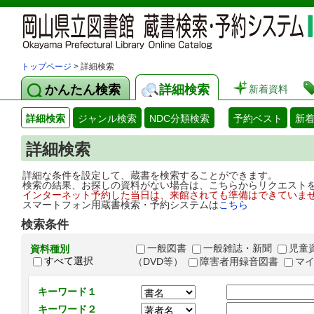
トップページ
> 詳細検索
かんたん検索
詳細検索
新着資料
詳細検索
ジャンル検索
NDC分類検索
予約ベスト
新
詳細検索
詳細な条件を設定して、蔵書を検索することができます。
検索の結果、お探しの資料がない場合は、こちらからリクエスト
インターネット予約した当日は、来館されても準備はできていま
スマートフォン用蔵書検索・予約システムは
こちら
検索条件
一般図書
一般雑誌・新聞
児童
資料種別
すべて選択
（DVD等）
障害者用録音図書
マ
キーワード１
キーワード２