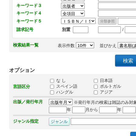
キーワード３
キーワード４
キーワード５
/
請求記号
別置
検索結果一覧
表示件数
並びかえ
オプション
な し
日本語
スペイン語
ポルトガル
言語区分
ハングル
アジア
出版／発行年月
※発行年月の検索は雑誌のみ対
年
月から
年
ジャンル指定