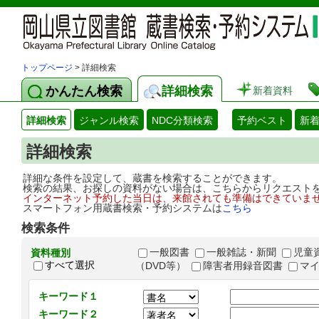
トップページ
> 詳細検索
かんたん検索
詳細検索
新着資料
詳細検索
ジャンル検索
NDC分類検索
予約ベスト
新
詳細検索
詳細な条件を設定して、蔵書を検索することができます。
検索の結果、お探しの資料がない場合は、こちらからリクエスト
インターネット予約した当日は、来館されても準備はできていま
スマートフォン用蔵書検索・予約システムは
こちら
検索条件
一般図書
一般雑誌・新聞
児童
資料種別
すべて選択
（DVD等）
障害者用録音図書
マ
キーワード１
キーワード２