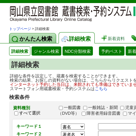
トップページ
> 詳細検索
かんたん検索
詳細検索
新着資料
詳細検索
ジャンル検索
NDC分類検索
予約ベスト
新
詳細検索
詳細な条件を設定して、蔵書を検索することができます。
検索の結果、お探しの資料がない場合は、こちらからリクエスト
インターネット予約した当日は、来館されても準備はできていま
スマートフォン用蔵書検索・予約システムは
こちら
検索条件
一般図書
一般雑誌・新聞
児童
資料種別
すべて選択
（DVD等）
障害者用録音図書
マ
キーワード１
キーワード２