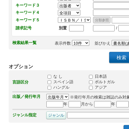
キーワード３
キーワード４
キーワード５
/
請求記号
別置
検索結果一覧
表示件数
並びかえ
オプション
な し
日本語
スペイン語
ポルトガル
言語区分
ハングル
アジア
出版／発行年月
※発行年月の検索は雑誌のみ対
年
月から
年
ジャンル指定