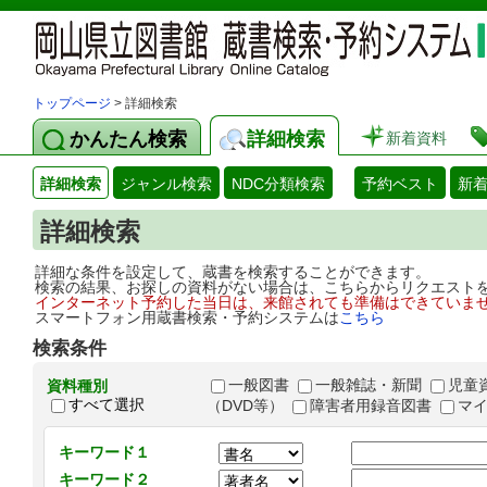
トップページ
> 詳細検索
かんたん検索
詳細検索
新着資料
詳細検索
ジャンル検索
NDC分類検索
予約ベスト
新
詳細検索
詳細な条件を設定して、蔵書を検索することができます。
検索の結果、お探しの資料がない場合は、こちらからリクエスト
インターネット予約した当日は、来館されても準備はできていま
スマートフォン用蔵書検索・予約システムは
こちら
検索条件
一般図書
一般雑誌・新聞
児童
資料種別
すべて選択
（DVD等）
障害者用録音図書
マ
キーワード１
キーワード２