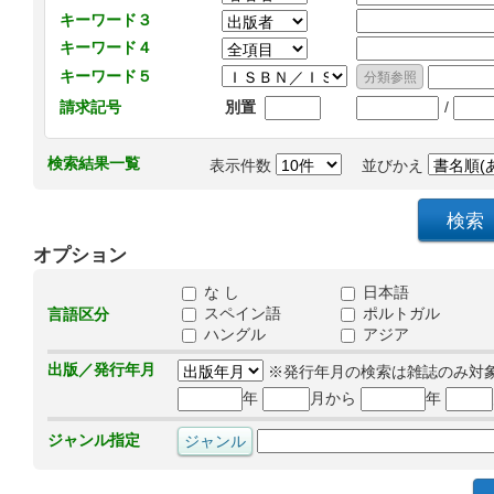
キーワード３
キーワード４
キーワード５
/
請求記号
別置
検索結果一覧
表示件数
並びかえ
オプション
な し
日本語
スペイン語
ポルトガル
言語区分
ハングル
アジア
出版／発行年月
※発行年月の検索は雑誌のみ対
年
月から
年
ジャンル指定