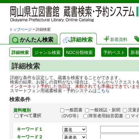
トップページ
> 詳細検索
かんたん検索
詳細検索
新着資料
詳細検索
ジャンル検索
NDC分類検索
予約ベスト
新
詳細検索
詳細な条件を設定して、蔵書を検索することができます。
検索の結果、お探しの資料がない場合は、こちらからリクエスト
インターネット予約した当日は、来館されても準備はできていま
スマートフォン用蔵書検索・予約システムは
こちら
検索条件
一般図書
一般雑誌・新聞
児童
資料種別
すべて選択
（DVD等）
障害者用録音図書
マ
キーワード１
キーワード２