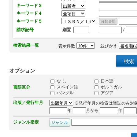
キーワード３
キーワード４
キーワード５
/
請求記号
別置
検索結果一覧
表示件数
並びかえ
オプション
な し
日本語
スペイン語
ポルトガル
言語区分
ハングル
アジア
出版／発行年月
※発行年月の検索は雑誌のみ対
年
月から
年
ジャンル指定