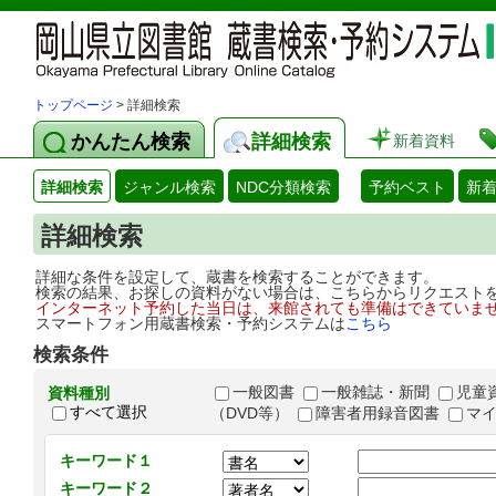
トップページ
> 詳細検索
かんたん検索
詳細検索
新着資料
詳細検索
ジャンル検索
NDC分類検索
予約ベスト
新
詳細検索
詳細な条件を設定して、蔵書を検索することができます。
検索の結果、お探しの資料がない場合は、こちらからリクエスト
インターネット予約した当日は、来館されても準備はできていま
スマートフォン用蔵書検索・予約システムは
こちら
検索条件
一般図書
一般雑誌・新聞
児童
資料種別
すべて選択
（DVD等）
障害者用録音図書
マ
キーワード１
キーワード２