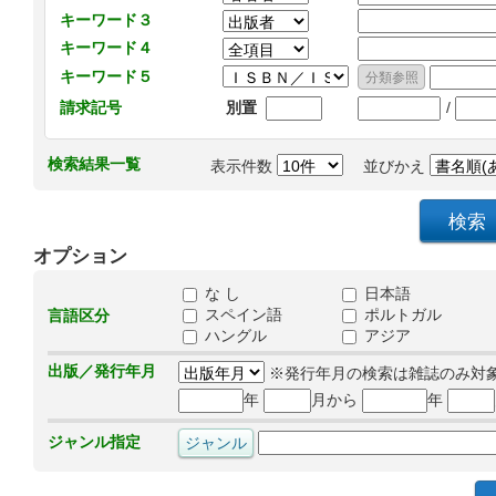
キーワード３
キーワード４
キーワード５
/
請求記号
別置
検索結果一覧
表示件数
並びかえ
オプション
な し
日本語
スペイン語
ポルトガル
言語区分
ハングル
アジア
出版／発行年月
※発行年月の検索は雑誌のみ対
年
月から
年
ジャンル指定