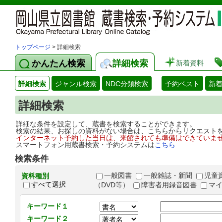
トップページ
> 詳細検索
かんたん検索
詳細検索
新着資料
詳細検索
ジャンル検索
NDC分類検索
予約ベスト
新
詳細検索
詳細な条件を設定して、蔵書を検索することができます。
検索の結果、お探しの資料がない場合は、こちらからリクエスト
インターネット予約した当日は、来館されても準備はできていま
スマートフォン用蔵書検索・予約システムは
こちら
検索条件
一般図書
一般雑誌・新聞
児童
資料種別
すべて選択
（DVD等）
障害者用録音図書
マ
キーワード１
キーワード２