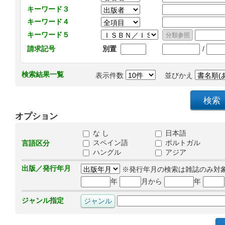
キーワード３
キーワード４
キーワード５
/
請求記号
別置
検索結果一覧
表示件数
並びかえ
オプション
な し
日本語
スペイン語
ポルトガル
言語区分
ハングル
アジア
出版／発行年月
※発行年月の検索は雑誌のみ対
年
月から
年
ジャンル指定