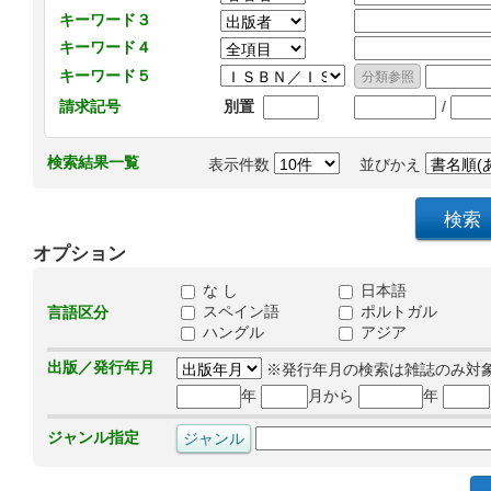
キーワード３
キーワード４
キーワード５
/
請求記号
別置
検索結果一覧
表示件数
並びかえ
オプション
な し
日本語
スペイン語
ポルトガル
言語区分
ハングル
アジア
出版／発行年月
※発行年月の検索は雑誌のみ対
年
月から
年
ジャンル指定