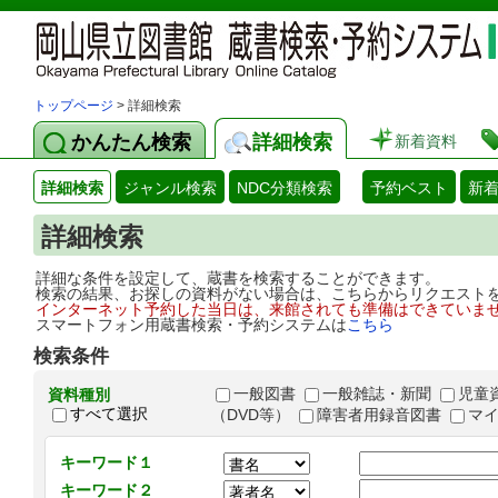
トップページ
> 詳細検索
かんたん検索
詳細検索
新着資料
詳細検索
ジャンル検索
NDC分類検索
予約ベスト
新
詳細検索
詳細な条件を設定して、蔵書を検索することができます。
検索の結果、お探しの資料がない場合は、こちらからリクエスト
インターネット予約した当日は、来館されても準備はできていま
スマートフォン用蔵書検索・予約システムは
こちら
検索条件
一般図書
一般雑誌・新聞
児童
資料種別
すべて選択
（DVD等）
障害者用録音図書
マ
キーワード１
キーワード２