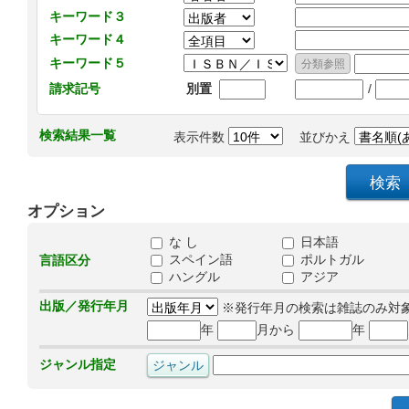
キーワード３
キーワード４
キーワード５
/
請求記号
別置
検索結果一覧
表示件数
並びかえ
オプション
な し
日本語
スペイン語
ポルトガル
言語区分
ハングル
アジア
出版／発行年月
※発行年月の検索は雑誌のみ対
年
月から
年
ジャンル指定