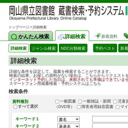
トップページ
> 詳細検索
かんたん検索
詳細検索
新着資料
詳細検索
ジャンル検索
NDC分類検索
予約ベスト
新
詳細検索
詳細な条件を設定して、蔵書を検索することができます。
検索の結果、お探しの資料がない場合は、こちらからリクエスト
インターネット予約した当日は、来館されても準備はできていま
スマートフォン用蔵書検索・予約システムは
こちら
検索条件
一般図書
一般雑誌・新聞
児童
資料種別
すべて選択
（DVD等）
障害者用録音図書
マ
キーワード１
キーワード２