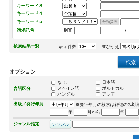
キーワード３
キーワード４
キーワード５
/
請求記号
別置
検索結果一覧
表示件数
並びかえ
オプション
な し
日本語
スペイン語
ポルトガル
言語区分
ハングル
アジア
出版／発行年月
※発行年月の検索は雑誌のみ対
年
月から
年
ジャンル指定