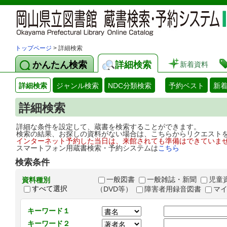
トップページ
> 詳細検索
かんたん検索
詳細検索
新着資料
詳細検索
ジャンル検索
NDC分類検索
予約ベスト
新
詳細検索
詳細な条件を設定して、蔵書を検索することができます。
検索の結果、お探しの資料がない場合は、こちらからリクエスト
インターネット予約した当日は、来館されても準備はできていま
スマートフォン用蔵書検索・予約システムは
こちら
検索条件
一般図書
一般雑誌・新聞
児童
資料種別
すべて選択
（DVD等）
障害者用録音図書
マ
キーワード１
キーワード２