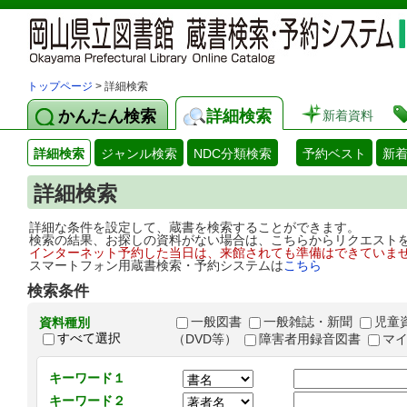
トップページ
> 詳細検索
かんたん検索
詳細検索
新着資料
詳細検索
ジャンル検索
NDC分類検索
予約ベスト
新
詳細検索
詳細な条件を設定して、蔵書を検索することができます。
検索の結果、お探しの資料がない場合は、こちらからリクエスト
インターネット予約した当日は、来館されても準備はできていま
スマートフォン用蔵書検索・予約システムは
こちら
検索条件
一般図書
一般雑誌・新聞
児童
資料種別
すべて選択
（DVD等）
障害者用録音図書
マ
キーワード１
キーワード２