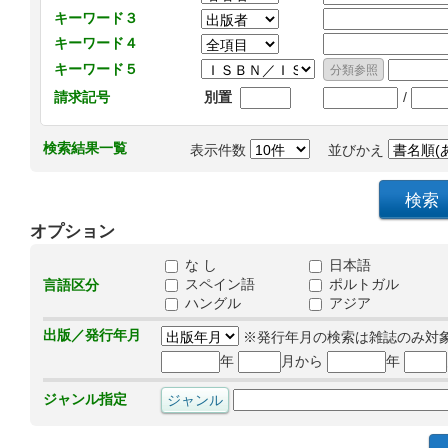
キーワード３
キーワード４
キーワード５
/
請求記号
別置
検索結果一覧
表示件数
並びかえ
オプション
な し
日本語
スペイン語
ポルトガル
言語区分
ハングル
アジア
出版／発行年月
※発行年月の検索は雑誌のみ対
年
月から
年
ジャンル指定