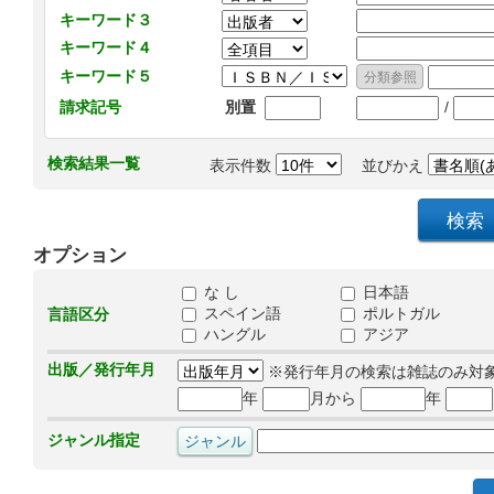
キーワード３
キーワード４
キーワード５
/
請求記号
別置
検索結果一覧
表示件数
並びかえ
オプション
な し
日本語
スペイン語
ポルトガル
言語区分
ハングル
アジア
出版／発行年月
※発行年月の検索は雑誌のみ対
年
月から
年
ジャンル指定