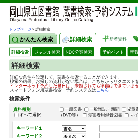
トップページ
> 詳細検索
かんたん検索
詳細検索
新着資料
詳細検索
ジャンル検索
NDC分類検索
予約ベスト
新
詳細検索
詳細な条件を設定して、蔵書を検索することができます。
検索の結果、お探しの資料がない場合は、こちらからリクエスト
インターネット予約した当日は、来館されても準備はできていま
スマートフォン用蔵書検索・予約システムは
こちら
検索条件
一般図書
一般雑誌・新聞
児童
資料種別
すべて選択
（DVD等）
障害者用録音図書
マ
キーワード１
キーワード２